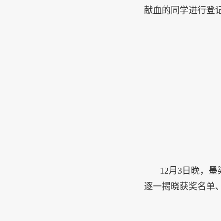
献血的同学进行登
12
月
3
日晚，墨
逐一揭晓获奖名单