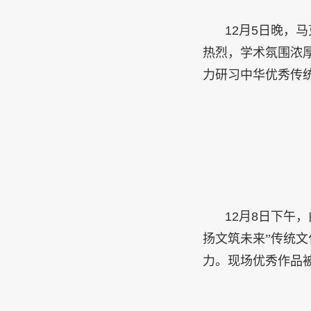
12
月
5
日晚，马
热烈，学术氛围浓
力研习中华优秀传
12
月
8
日下午，
扬文筑未来”传统
力。现场优秀作品