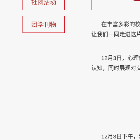
社团活动
团学刊物
在丰富多彩的
让我们一同走进这
12
月
3
日，心理
认知，同时展现对
12
月
3
日下午，