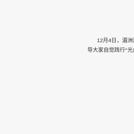
12
月
4
日，湄洲
导大家自觉践行“